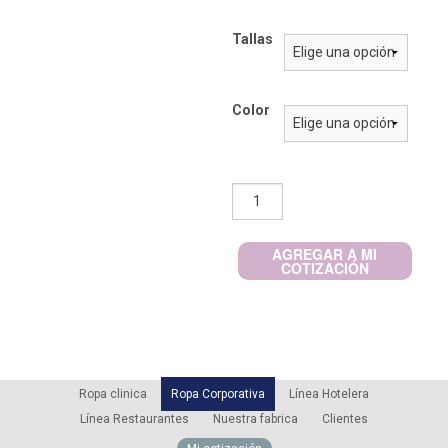
Tallas
Color
Chaleco
Geólogo
Fluor
AGREGAR A MI
Doble
COTIZACIÓN
135gr
100%
Poly
cantidad
Ropa clinica
Ropa Corporativa
Línea Hotelera
Línea Restaurantes
Nuestra fabrica
Clientes