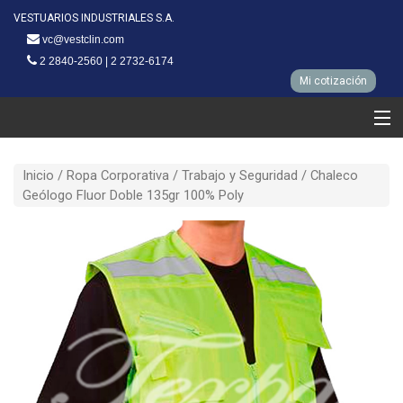
VESTUARIOS INDUSTRIALES S.A.
vc@vestclin.com
2 2840-2560 | 2 2732-6174
Mi cotización
Ropa clinica
Inicio /
Ropa Corporativa
/
Trabajo y Seguridad
/ Chaleco
Ropa Corporativa
Geólogo Fluor Doble 135gr 100% Poly
Línea Hotelera
Línea Restaurantes
Nuestra fabrica
Clientes