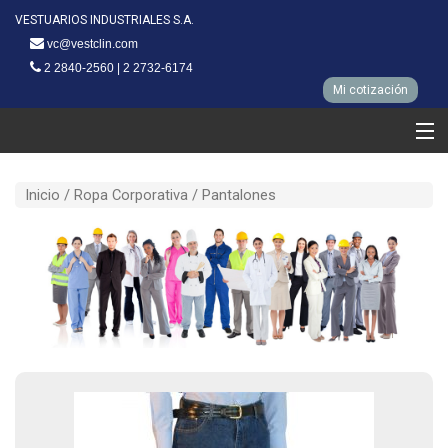
VESTUARIOS INDUSTRIALES S.A.
vc@vestclin.com
2 2840-2560 | 2 2732-6174
Mi cotización
Ropa clinica
Inicio /
Ropa Corporativa
/ Pantalones
Ropa Corporativa
Línea Hotelera
Línea Restaurantes
Nuestra fabrica
Clientes