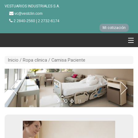
VESTUARIOS INDUSTRIALES S.A.
vc@vestclin.com
2 2840-2560 | 2 2732-6174
Mi cotización
Ropa clinica
Inicio /
Ropa clinica
/ Camisa Paciente
Ropa Corporativa
Línea Hotelera
Línea Restaurantes
Nuestra fabrica
Clientes