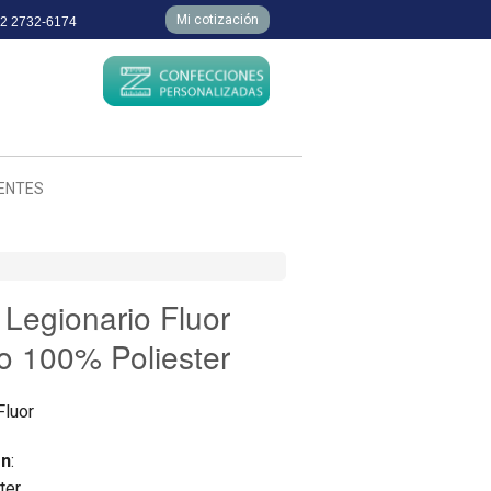
Mi cotización
 2 2732-6174
IENTES
 Legionario Fluor
lo 100% Poliester
Fluor
ón
:
ter