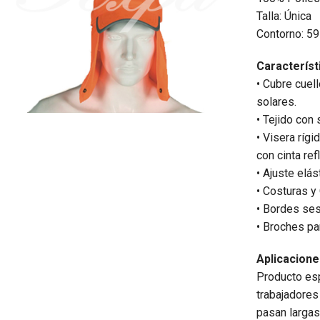
Talla: Única
Contorno: 5
Característ
• Cubre cuel
solares.
• Tejido con
• Visera ríg
con cinta ref
• Ajuste elás
• Costuras y 
• Bordes ses
• Broches pa
Aplicacion
Producto es
trabajadores
pasan largas