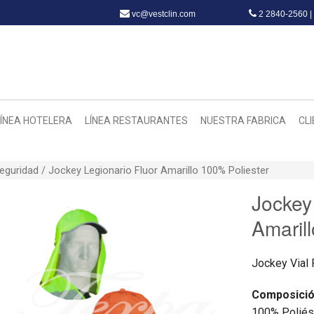
vc@vestclin.com
2 2840-2560 |
LÍNEA HOTELERA
LÍNEA RESTAURANTES
NUESTRA FABRICA
CL
Seguridad
/ Jockey Legionario Fluor Amarillo 100% Poliester
Jockey
Amaril
Jockey Vial 
Composici
100% Poliés