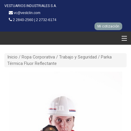
VESTUARIOS INDUSTRIALES S.A.
vc@vestclin.com
2 2840-2560 | 2 2732-6174
Mi cotización
Ropa clinica
Inicio /
Ropa Corporativa
/
Trabajo y Seguridad
/ Parka
Ropa Corporativa
Térmica Fluor Reflectante
Línea Hotelera
Línea Restaurantes
Nuestra fabrica
Clientes