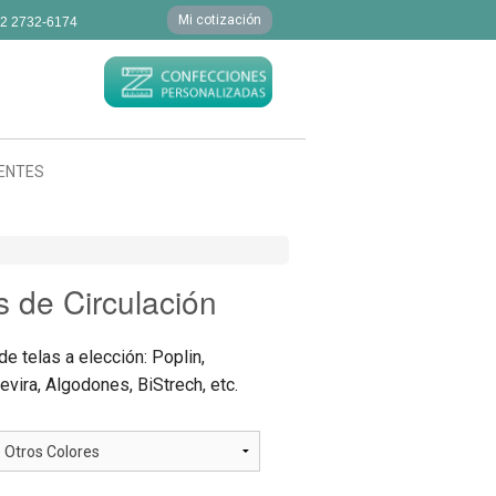
Mi cotización
 2 2732-6174
IENTES
s de Circulación
de telas a elección: Poplin,
evira, Algodones, BiStrech, etc.