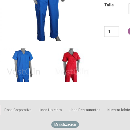
Talla
Tenidas
de
Circulación
cantidad
Ropa Corporativa
Línea Hotelera
Línea Restaurantes
Nuestra fabri
Mi cotización