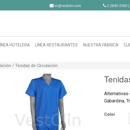
vc@vestclin.com
2 2840-2560 |
LÍNEA HOTELERA
LÍNEA RESTAURANTES
NUESTRA FABRICA
CL
lación
/ Tenidas de Circulación
Tenida
Alternativas 
Gabardina, Tr
Color